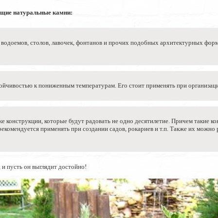
ющие натуральные камни:
 водоемов, столов, лавочек, фонтанов и прочих подобных архитектурных фо
тойчивостью к пониженным температурам. Его стоит применять при организац
е конструкции, которые будут радовать не одно десятилетие. Причем такие к
екомендуется применять при создании садов, рокариев и т.п. Также их можно 
и пусть он выглядит достойно!