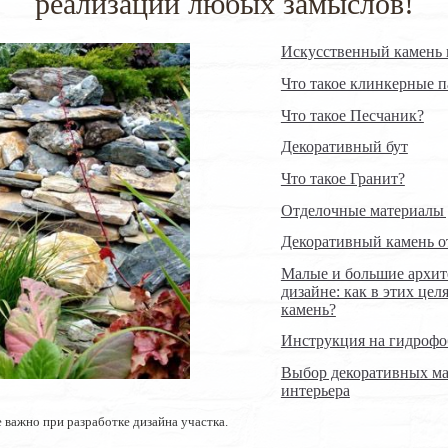
реализации любых замыслов!
Искусственный камень 
Что такое клинкерные 
Что такое Песчаник?
Декоративный бут
Что такое Гранит?
Отделочные материалы 
Декоративный камень о
Малые и большие архи
дизайне: как в этих це
камень?
Инструкция на гидрофо
Выбор декоративных ма
интерьера
 важно при разработке дизайна участка.