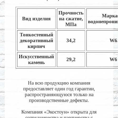
Прочность
Марка
Вид изделия
на сжатие,
водонепрони
МПа
Тонкостенный
декоративный
34,2
W6
кирпич
Искусственный
29,2
W6
камень
На всю продукцию компания
предоставляет один год гарантии,
распространяющуюся только на
производственные дефекты.
Компания «Экостоун» открыта для
сотрудничества и партнерства с