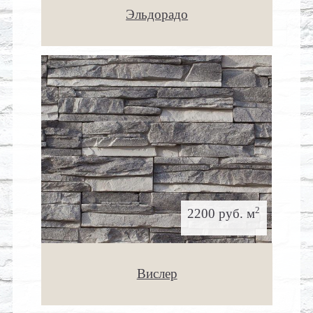
Эльдорадо
2
2200 руб. м
Вислер