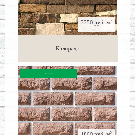
2
2250 руб. м
Колорадо
Хит продаж
2
1800 руб. м