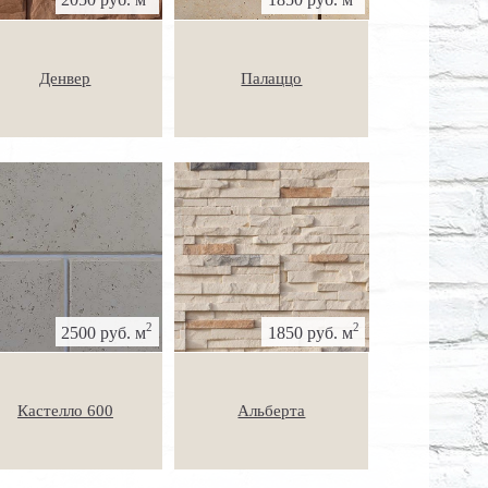
Денвер
Палаццо
2
2
2500 руб. м
1850 руб. м
Кастелло 600
Альберта