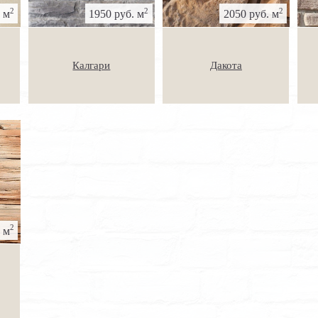
2
2
2
 м
1950 руб. м
2050 руб. м
Калгари
Дакота
2
 м