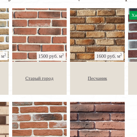
Хи
2
2
2
 м
1500 руб. м
1600 руб. м
Старый город
Песчаник