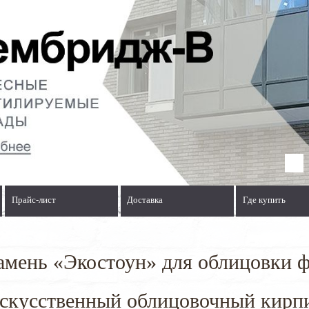
Прайс-лист
Доставка
Где купить
мень «Экостоун» для облицовки ф
скусственный облицовочный кирп