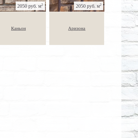
2
2
2050 руб. м
2050 руб. м
Каньон
Аризона