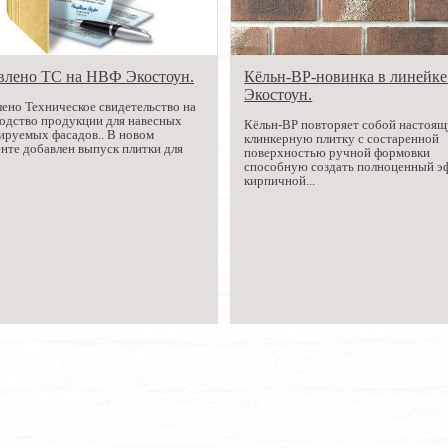
влено ТС на НВФ Экостоун.
Кёльн-ВР-новинка в линейк
Экостоун.
ено Техническое свидетельство на
одство продукции для навесных
Кёльн-ВР повторяет собой настоя
ируемых фасадов.. В новом
клинкерную плитку с состаренной
нте добавлен выпуск плитки для
поверхностью ручной формовки
способную создать полноценный э
кирпичной...