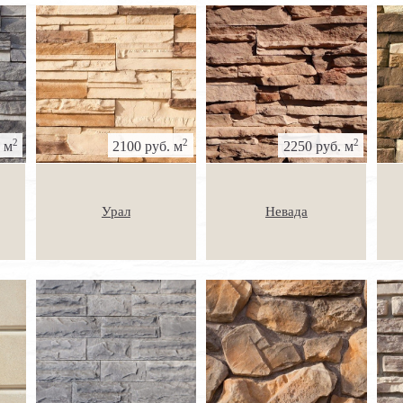
2
2
2
 м
2100 руб. м
2250 руб. м
Урал
Невада