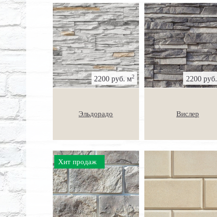
2
2200 руб. м
2200 руб.
Эльдорадо
Вислер
Хит продаж