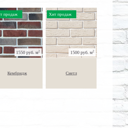
т продаж
Хит продаж
2
2
1550 руб. м
1500 руб. м
Кембридж
Сиетл