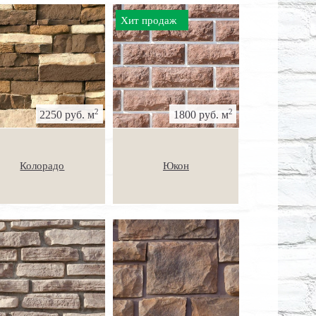
Хит продаж
2
2
2250 руб. м
1800 руб. м
Колорадо
Юкон