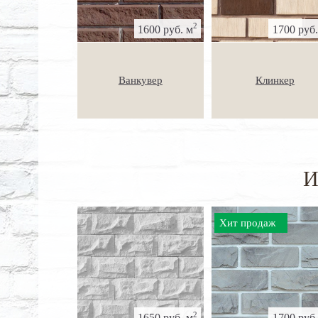
2
1600 руб. м
1700 руб.
Ванкувер
Клинкер
И
Хит продаж
2
1650 руб. м
1700 руб.