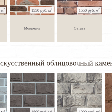
2
2
2
 м
1550 руб. м
1550 руб. м
Монреаль
Оттава
скусственный облицовочный каме
2
2
2
 м
1800 руб. м
1900 руб. м