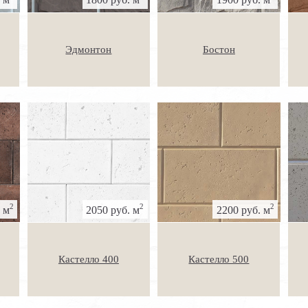
Эдмонтон
Бостон
2
2
2
 м
2050 руб. м
2200 руб. м
Кастелло 400
Кастелло 500