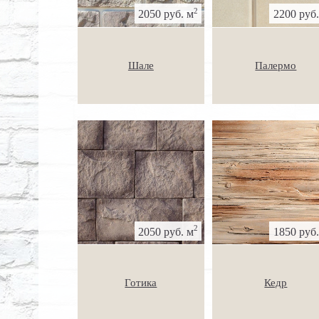
2
2050 руб. м
2200 руб.
Шале
Палермо
2
2050 руб. м
1850 руб.
Готика
Кедр