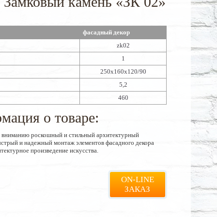
а Замковый камень «ЗК 02»
фасадный декор
zk02
1
250х160х120/90
5,2
460
мация о товаре:
у вниманию роскошный и стильный архитектурный
Быстрый и надежный монтаж элементов фасадного декора
итектурное произведение искусства.
ON-LINE
ЗАКАЗ