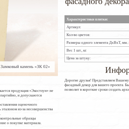
фасадного декор
Характеристики плитки:
Артикул:
Кол-во цветов:
Размеры одного элемента ДхВхТ, мм.:
Вес 1 шт., кг.
Цена за штуку:
Замковый камень «ЗК 02»
Инфор
Дорогие друзья! Представляем Вашем
фасадный декор для вашего проекта. 
позволит в короткие сроки создать арх
кается продукция «Экостоун» не
опартийно, и допускаются
оставления оценочного
 эталоном из-за несовершенства
.
 контрольные образцы
ние о покупке материала.