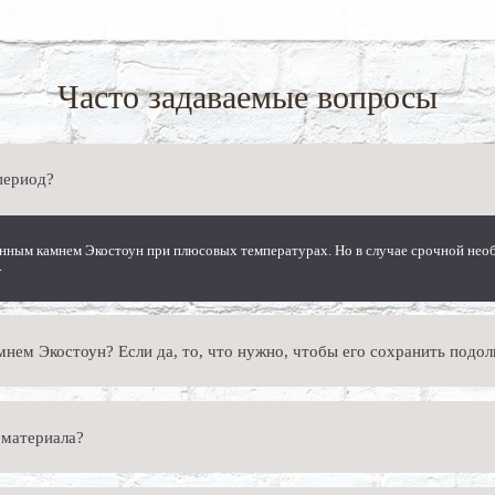
Часто задаваемые вопросы
период?
ным камнем Экостоун при плюсовых температурах. Но в случае срочной необ
.
мнем Экостоун? Если да, то, что нужно, чтобы его сохранить подо
 в обработке гидрофобизаторами искусственного камня на фасадах. Это может
 материала?