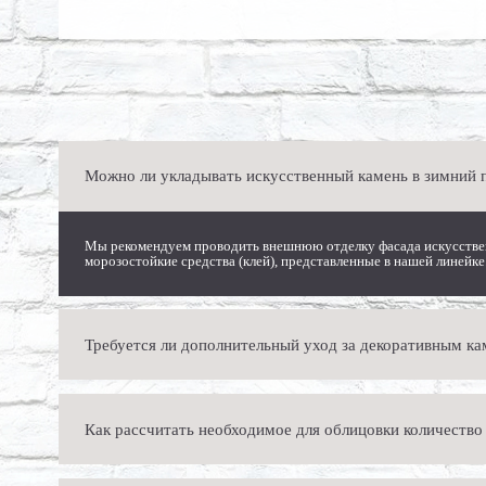
Можно ли укладывать искусственный камень в зимний 
Мы рекомендуем проводить внешнюю отделку фасада искусствен
морозостойкие средства (клей), представленные в нашей линейке
Требуется ли дополнительный уход за декоративным ка
Наши изделия требуют минимального ухода, который заключается
Как рассчитать необходимое для облицовки количество
загрязнениям.