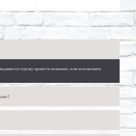
ходимости отделку провести возможно, если использовать
льше?
 сохранить его от образования плесени и воспрепятствует