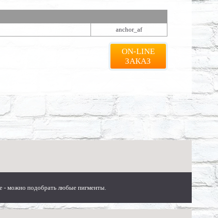
anchor_af
ON-LINE
ЗАКАЗ
тре - можно подобрать любые пигменты.