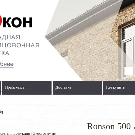
Прайс-лист
Доставка
Где купить
Ф)
Ronson 500
кается продукция «Экостоун» не