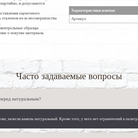
опартийно, и допускаются
Характеристики плитки:
оставления оценочного
 эталоном из-за несовершенства
Артикул:
.
 контрольные образцы
ние о покупке материала.
Часто задаваемые вопросы
 перед натуральным?
озке, нежели камень натуральный. Кроме того, у него нет ограничений в пали