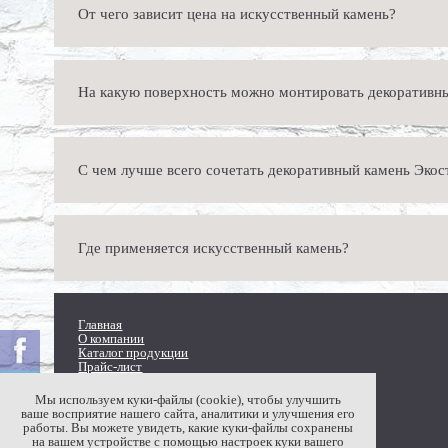
От чего зависит цена на искусственный камень?
Мы производит разнообразные виды искусственного камня, чья с
На какую поверхность можно монтировать декоративн
рублей за квадратный метр. Подробнее с прайсом вы можете озн
Искусственный камень Экостоун практически универсален: он по
С чем лучше всего сочетать декоративный камень Экос
такой поверхности необходимо выбирать наиболее легкие образ
деформации камня.
Широкий ассортимент продукции Экостоун позволяет с легкость
Где применяется искусственный камень?
ничем, кроме вашей фантазии.
Наша продукция имеет самое широкое применение. С ее помощью
Главная
ландшафтных работ.
О компании
Каталог продукции
Прайс-лист
Новости
Где купить
Мы используем куки-файлы (cookie), чтобы улучшить
Доставка
ваше восприятие нашего сайта, аналитики и улучшения его
Вопрос, ответ
работы. Вы можете увидеть, какие куки-файлы сохранены
Галерея
на вашем устройстве с помощью настроек куки вашего