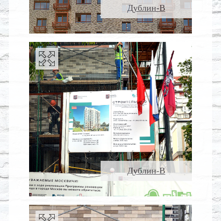
Дублин-В
Дублин-В