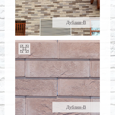
Дублин-В
Дублин-В