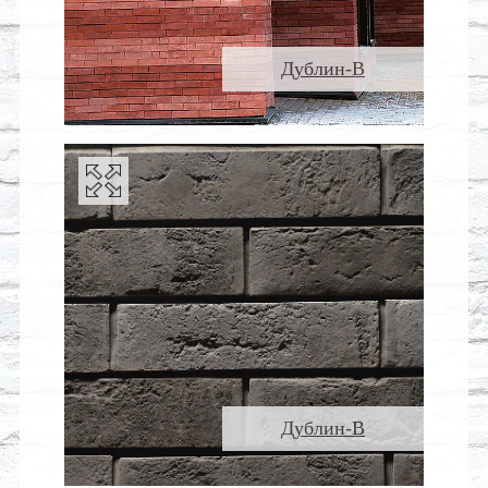
Дублин-В
Дублин-В