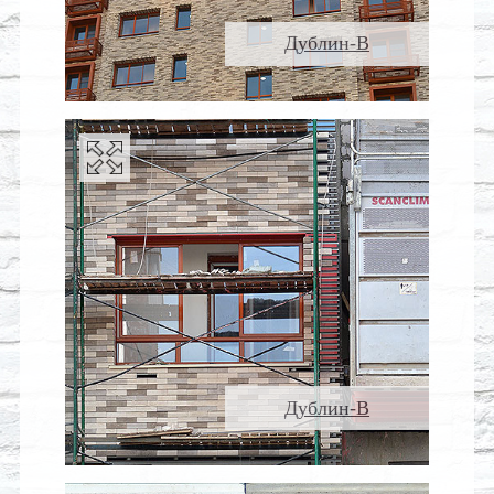
Дублин-В
Дублин-В