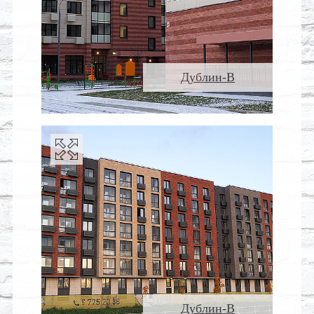
Дублин-В
Дублин-В