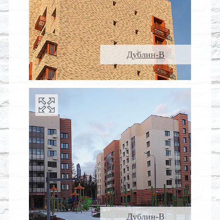
Дублин-В
Дублин-В