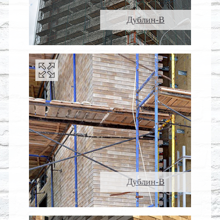
Дублин-В
Дублин-В