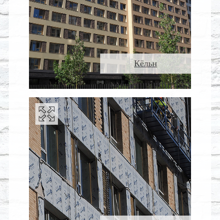
Кёльн