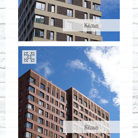
Кёльн
Кёльн