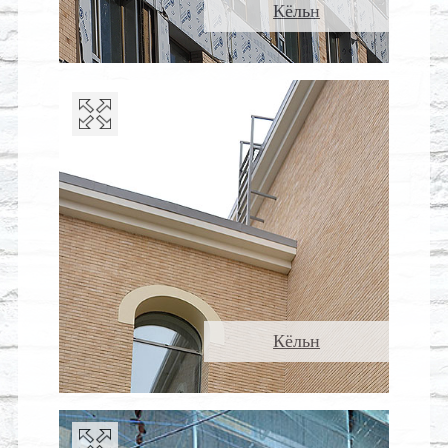
Кёльн
Кёльн