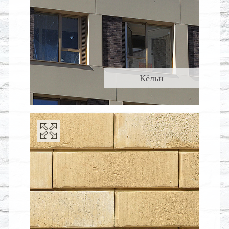
Кёльн