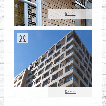
b-keln
Кёльн