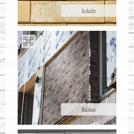
b-keln
Кёльн