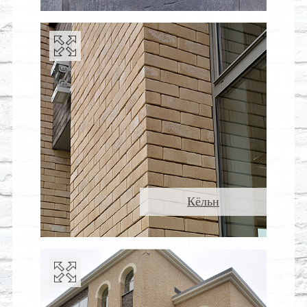
Кёльн