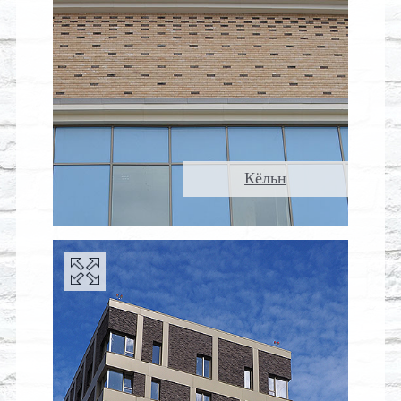
Кёльн