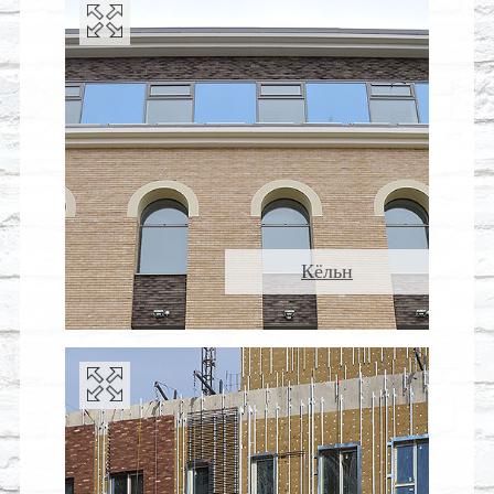
Кёльн