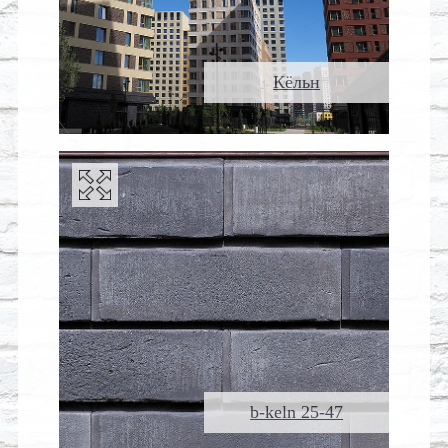
Кёльн
b-keln 25-47