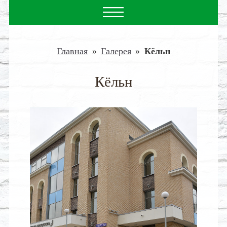
Главная
»
Галерея
»
Кёльн
Кёльн