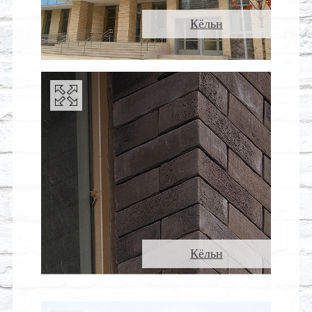
Кёльн
Кёльн