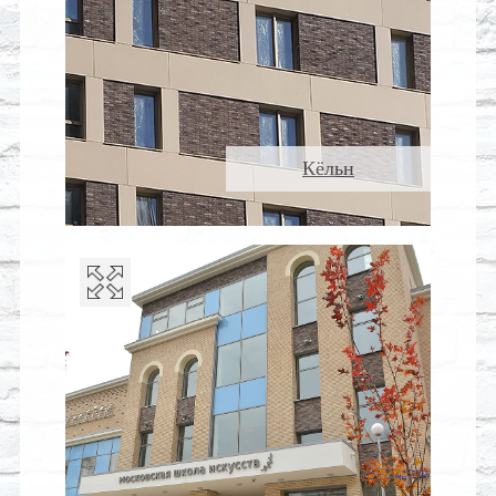
Кёльн