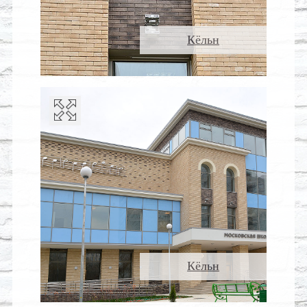
Кёльн
Кёльн