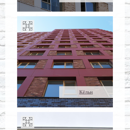
Кёльн