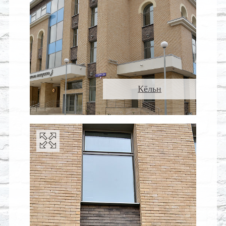
Кёльн