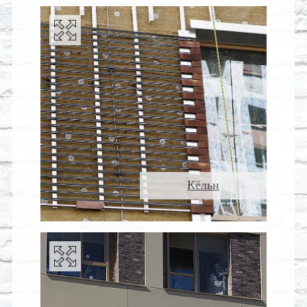
Кёльн