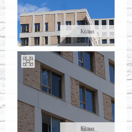
Кёльн
Кёльн