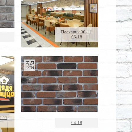
Песчаник 00-11,
06-18
0-11,
04-18