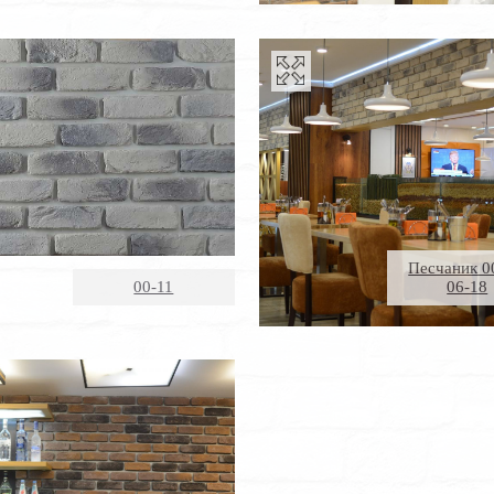
Песчаник 0
00-11
06-18