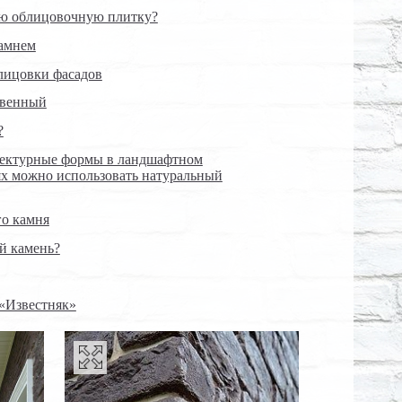
ую облицовочную плитку?
камнем
лицовки фасадов
твенный
?
тектурные формы в ландшафтном
лях можно использовать натуральный
го камня
й камень?
«Известняк»