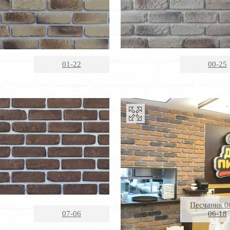
01-22
00-25
Песчаник 0
07-06
06-18